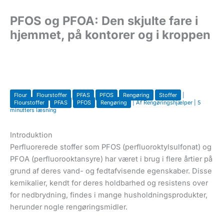
u
PFOS og PFOA: Den skjulte fare i
hjemmet, på kontorer og i kroppen
Flour
Flourstoffer
PFAS
PFOS
Rengøring
Stoffer
|
Flourstoffer
PFAS
PFOS
Rengøring
| Af
Rengøringshjælper
|
5
minutters læsning
Introduktion
Perfluorerede stoffer som PFOS (perfluoroktylsulfonat) og
PFOA (perfluorooktansyre) har været i brug i flere årtier på
grund af deres vand- og fedtafvisende egenskaber. Disse
kemikalier, kendt for deres holdbarhed og resistens over
for nedbrydning, findes i mange husholdningsprodukter,
herunder nogle rengøringsmidler.