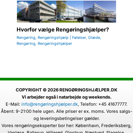
Hvorfor vælge Rengøringshjælper?
Rengøring
,
Rengøringshjælp
|
Følelser
,
Glæde
,
Rengøring
,
Rengøringshjælper
COPYRIGHT © 2026 RENGØRINGSHJÆLPER.DK
Vi arbejder også i natarbejde og weekends.
E-Mail:
info@rengøringshjælper.dk
,
Telefon: +45 41677777.
Åbent: 9-21:00 hele ugen. Alle priser er ex. moms. Vores salgs-
og leveringsbetingelser gælder.
Vores rengøringseksperter bor her: København, Frederiksberg,
Vanløse, Ballerup, Hillerød, Glostrup, Næstved, Slagelse,