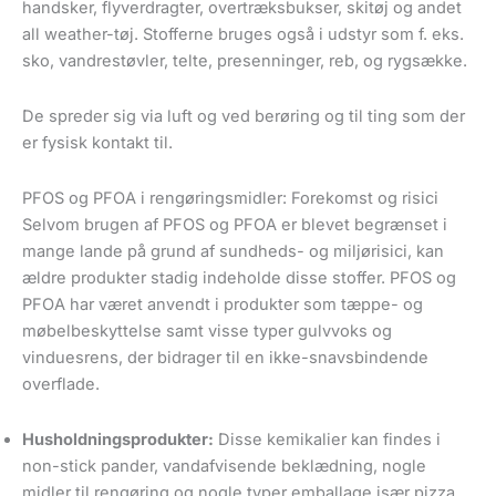
handsker, flyverdragter, overtræksbukser, skitøj og andet
all weather-tøj. Stofferne bruges også i udstyr som f. eks.
sko, vandrestøvler, telte, presenninger, reb, og rygsække.
De spreder sig via luft og ved berøring og til ting som der
er fysisk kontakt til.
PFOS og PFOA i rengøringsmidler: Forekomst og risici
Selvom brugen af PFOS og PFOA er blevet begrænset i
mange lande på grund af sundheds- og miljørisici, kan
ældre produkter stadig indeholde disse stoffer. PFOS og
PFOA har været anvendt i produkter som tæppe- og
møbelbeskyttelse samt visse typer gulvvoks og
vinduesrens, der bidrager til en ikke-snavsbindende
overflade.
Husholdningsprodukter:
Disse kemikalier kan findes i
non-stick pander, vandafvisende beklædning, nogle
midler til rengøring og nogle typer emballage især pizza