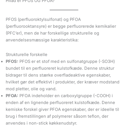
Hvad er PFOS OG PFOA?
PFOS (perfluoroktylsulfonat) og PFOA
(perfluorooktansyre) er begge perfluorerede kemikalier
(PFC’er), men de har forskellige strukturelle og
anvendelsesmæssige karakteristika:
Strukturelle forskelle
PFOS:
PFOS er et stof med en sulfonatgruppe (-SO3H)
bundet til en perfluoreret kulstofkæde. Denne struktur
bidrager til dens stærke overfladeaktive egenskaber,
hvilket gør det effektivt i produkter, der kræver modstand
mod pletter, olie og vand.
PFOA:
PFOA indeholder en carboxylgruppe (-COOH) i
enden af en lignende perfluoreret kulstofkæde. Denne
kemiske forskel giver PFOA egenskaber, der er ideelle til
brug i fremstillingen af polymerer såsom teflon, der
anvendes i non-stick køkkenudstyr.