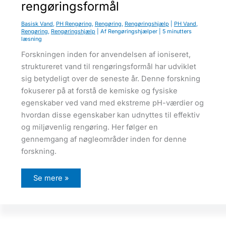
rengøringsformål
k
o
n
Basisk Vand
,
PH Rengøring
,
Rengøring
,
Rengøringshjælp
|
PH Vand
,
t
Rengøring
,
Rengøringshjælp
| Af
Rengøringshjælper
|
5 minutters
o
læsning
r
e
Forskningen inden for anvendelsen af ioniseret,
r
o
struktureret vand til rengøringsformål har udviklet
g
i
sig betydeligt over de seneste år. Denne forskning
s
fokuserer på at forstå de kemiske og fysiske
æ
r
egenskaber ved vand med ekstreme pH-værdier og
i
t
hvordan disse egenskaber kan udnyttes til effektiv
æ
p
og miljøvenlig rengøring. Her følger en
p
gennemgang af nøgleområder inden for denne
e
r
forskning.
F
Se mere »
o
r
s
k
n
i