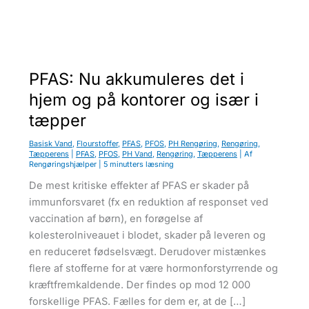
u
PFAS: Nu akkumuleres det i
hjem og på kontorer og især i
tæpper
Basisk Vand
,
Flourstoffer
,
PFAS
,
PFOS
,
PH Rengøring
,
Rengøring
,
Tæpperens
|
PFAS
,
PFOS
,
PH Vand
,
Rengøring
,
Tæpperens
| Af
Rengøringshjælper
|
5 minutters læsning
De mest kritiske effekter af PFAS​ er skader på
immunforsvaret (fx en reduktion af responset ved
vaccination af børn), en forøgelse af
kolesterolniveauet i blo​​det, skader på leveren og
en reduceret fødselsvægt. Derudover mistænkes
flere af stofferne for at være hormonforstyrrende og
kræftfremkaldende. Der findes op mod 12 000
forskellige PFAS. Fælles for dem er, at de […]