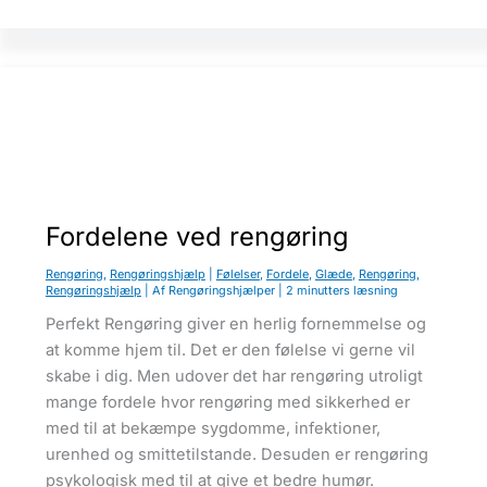
n
k
l
u
s
i
o
n
e
r
f
r
a
s
t
u
Fordelene ved rengøring
d
i
e
Rengøring
,
Rengøringshjælp
|
Følelser
,
Fordele
,
Glæde
,
Rengøring
,
r
Rengøringshjælp
| Af
Rengøringshjælper
|
2 minutters læsning
o
m
Perfekt Rengøring giver en herlig fornemmelse og
r
at komme hjem til. Det er den følelse vi gerne vil
e
n
skabe i dig. Men udover det har rengøring utroligt
g
ø
mange fordele hvor rengøring med sikkerhed er
r
i
med til at bekæmpe sygdomme, infektioner,
n
urenhed og smittetilstande. Desuden er rengøring
g
o
psykologisk med til at give et bedre humør.