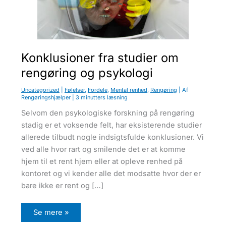
u
Konklusioner fra studier om
rengøring og psykologi
Uncategorized
|
Følelser
,
Fordele
,
Mental renhed
,
Rengøring
| Af
Rengøringshjælper
|
3 minutters læsning
Selvom den psykologiske forskning på rengøring
stadig er et voksende felt, har eksisterende studier
allerede tilbudt nogle indsigtsfulde konklusioner. Vi
ved alle hvor rart og smilende det er at komme
hjem til et rent hjem eller at opleve renhed på
kontoret og vi kender alle det modsatte hvor der er
bare ikke er rent og […]
K
Se mere »
o