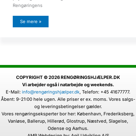
g
p
Rengøringens
s
y
k
F
o
Se mere »
o
l
r
o
d
g
e
i
l
e
n
e
v
e
d
r
e
COPYRIGHT © 2026 RENGØRINGSHJÆLPER.DK
n
Vi arbejder også i natarbejde og weekends.
g
ø
E-Mail:
info@rengøringshjælper.dk
,
Telefon: +45 41677777.
r
i
Åbent: 9-21:00 hele ugen. Alle priser er ex. moms. Vores salgs-
n
g
og leveringsbetingelser gælder.
Vores rengøringseksperter bor her: København, Frederiksberg,
Vanløse, Ballerup, Hillerød, Glostrup, Næstved, Slagelse,
Odense og Aarhus.
AMP Webdesign by: Agil Udvikling A/S