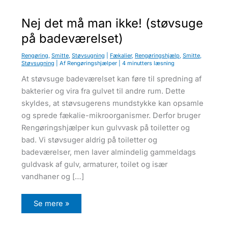
u
Nej det må man ikke! (støvsuge
på badeværelset)
Rengøring
,
Smitte
,
Støvsugning
|
Fækalier
,
Rengøringshjælp
,
Smitte
,
Støvsugning
| Af
Rengøringshjælper
|
4 minutters læsning
At støvsuge badeværelset kan føre til spredning af
bakterier og vira fra gulvet til andre rum. Dette
skyldes, at støvsugerens mundstykke kan opsamle
og sprede fækalie-mikroorganismer. Derfor bruger
Rengøringshjælper kun gulvvask på toiletter og
bad. Vi støvsuger aldrig på toiletter og
badeværelser, men laver almindelig gammeldags
guldvask af gulv, armaturer, toilet og især
vandhaner og […]
N
Se mere »
e
j
d