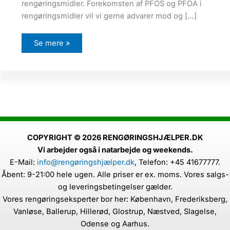
rengøringsmidler. Forekomsten af PFOS og PFOA i
rengøringsmidler vil vi gerne advarer mod og […]
P
Se mere »
F
O
S
o
g
P
F
O
A
:
D
e
n
COPYRIGHT © 2026 RENGØRINGSHJÆLPER.DK
s
Vi arbejder også i natarbejde og weekends.
k
j
E-Mail:
info@rengøringshjælper.dk
,
Telefon: +45 41677777.
u
l
Åbent: 9-21:00 hele ugen. Alle priser er ex. moms. Vores salgs-
t
e
og leveringsbetingelser gælder.
f
Vores rengøringseksperter bor her: København, Frederiksberg,
a
r
Vanløse, Ballerup, Hillerød, Glostrup, Næstved, Slagelse,
e
i
Odense og Aarhus.
h