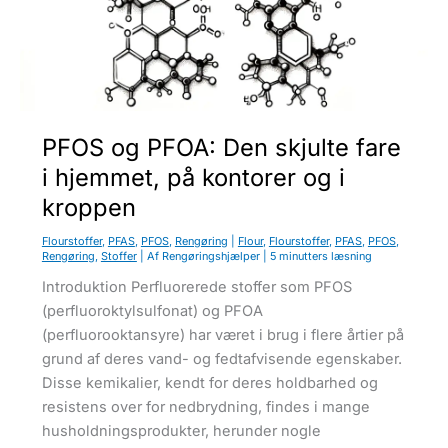
u
PFOS og PFOA: Den skjulte fare
i hjemmet, på kontorer og i
kroppen
Flourstoffer
,
PFAS
,
PFOS
,
Rengøring
|
Flour
,
Flourstoffer
,
PFAS
,
PFOS
,
Rengøring
,
Stoffer
| Af
Rengøringshjælper
|
5 minutters læsning
Introduktion Perfluorerede stoffer som PFOS
(perfluoroktylsulfonat) og PFOA
(perfluorooktansyre) har været i brug i flere årtier på
grund af deres vand- og fedtafvisende egenskaber.
Disse kemikalier, kendt for deres holdbarhed og
resistens over for nedbrydning, findes i mange
husholdningsprodukter, herunder nogle