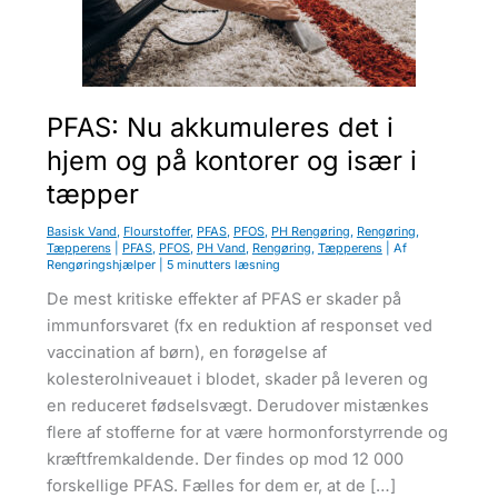
u
PFAS: Nu akkumuleres det i
hjem og på kontorer og især i
tæpper
Basisk Vand
,
Flourstoffer
,
PFAS
,
PFOS
,
PH Rengøring
,
Rengøring
,
Tæpperens
|
PFAS
,
PFOS
,
PH Vand
,
Rengøring
,
Tæpperens
| Af
Rengøringshjælper
|
5 minutters læsning
De mest kritiske effekter af PFAS​ er skader på
immunforsvaret (fx en reduktion af responset ved
vaccination af børn), en forøgelse af
kolesterolniveauet i blo​​det, skader på leveren og
en reduceret fødselsvægt. Derudover mistænkes
flere af stofferne for at være hormonforstyrrende og
kræftfremkaldende. Der findes op mod 12 000
forskellige PFAS. Fælles for dem er, at de […]