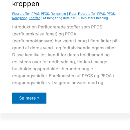
kroppen
k
o
n
Flourstoffer
,
PFAS
,
PFOS
,
Rengøring
|
Flour
,
Flourstoffer
,
PFAS
,
PFOS
,
t
Rengøring
,
Stoffer
| Af
Rengøringshjælper
|
5 minutters læsning
o
r
Introduktion Perfluorerede stoffer som PFOS
e
r
(perfluoroktylsulfonat) og PFOA
o
g
(perfluorooktansyre) har været i brug i flere årtier på
i
grund af deres vand- og fedtafvisende egenskaber.
s
æ
Disse kemikalier, kendt for deres holdbarhed og
r
i
resistens over for nedbrydning, findes i mange
t
husholdningsprodukter, herunder nogle
æ
p
rengøringsmidler. Forekomsten af PFOS og PFOA i
p
e
rengøringsmidler vil vi gerne advarer mod og
r
P
Se mere »
F
O
S
o
g
P
F