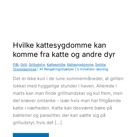
u
Hvilke kattesygdomme kan
komme fra katte og andre dyr
Flåt
,
Grill
,
Grilludstyr
,
Kattesmitte
,
Kattesygdomme
,
Smitte
,
Toxoplasmose
| Af
Rengøringshjælper
|
5 minutters læsning
Det er ikke kun i de lune sommermåneder, at grillen
lokker med hyggelige stunder i haven. Allerede i
marts kan man finde grillhandsker og kul frem, men
det kræver omtanke – især hvis man har fritgående
katte i nærheden. Katte kan desværre bære på
bakterier og parasitter, der kan sætte sig på
grilludstyr, hvis det […]