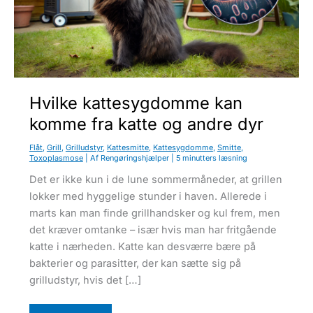
u
Hvilke kattesygdomme kan
komme fra katte og andre dyr
Flåt
,
Grill
,
Grilludstyr
,
Kattesmitte
,
Kattesygdomme
,
Smitte
,
Toxoplasmose
| Af
Rengøringshjælper
|
5 minutters læsning
Det er ikke kun i de lune sommermåneder, at grillen
lokker med hyggelige stunder i haven. Allerede i
marts kan man finde grillhandsker og kul frem, men
det kræver omtanke – især hvis man har fritgående
katte i nærheden. Katte kan desværre bære på
bakterier og parasitter, der kan sætte sig på
grilludstyr, hvis det […]