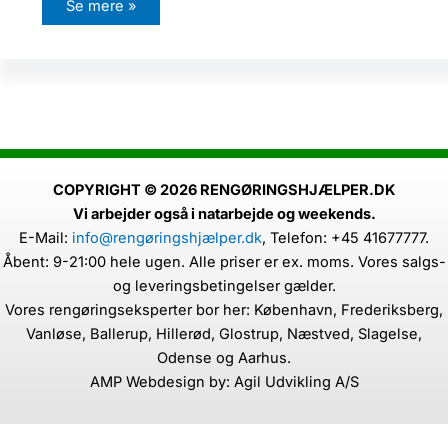
H
Se mere »
v
i
l
k
e
k
a
t
t
e
s
y
g
COPYRIGHT © 2026 RENGØRINGSHJÆLPER.DK
d
Vi arbejder også i natarbejde og weekends.
o
m
E-Mail:
info@rengøringshjælper.dk
,
Telefon: +45 41677777.
m
e
Åbent: 9-21:00 hele ugen. Alle priser er ex. moms. Vores salgs-
k
a
og leveringsbetingelser gælder.
n
Vores rengøringseksperter bor her: København, Frederiksberg,
k
o
Vanløse, Ballerup, Hillerød, Glostrup, Næstved, Slagelse,
m
m
Odense og Aarhus.
e
AMP Webdesign by: Agil Udvikling A/S
f
r
a
k
a