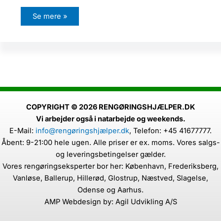
D
Se mere »
r
æ
b
e
r
s
n
e
g
l
e
(
I
COPYRIGHT © 2026 RENGØRINGSHJÆLPER.DK
b
Vi arbejder også i natarbejde og weekends.
e
r
E-Mail:
info@rengøringshjælper.dk
,
Telefon: +45 41677777.
i
s
Åbent: 9-21:00 hele ugen. Alle priser er ex. moms. Vores salgs-
k
e
og leveringsbetingelser gælder.
s
Vores rengøringseksperter bor her: København, Frederiksberg,
k
o
Vanløse, Ballerup, Hillerød, Glostrup, Næstved, Slagelse,
v
s
Odense og Aarhus.
n
AMP Webdesign by: Agil Udvikling A/S
e
g
l