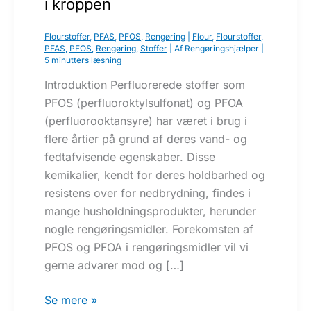
i kroppen
Flourstoffer
,
PFAS
,
PFOS
,
Rengøring
|
Flour
,
Flourstoffer
,
PFAS
,
PFOS
,
Rengøring
,
Stoffer
| Af
Rengøringshjælper
|
5 minutters læsning
Introduktion Perfluorerede stoffer som
PFOS (perfluoroktylsulfonat) og PFOA
(perfluorooktansyre) har været i brug i
flere årtier på grund af deres vand- og
fedtafvisende egenskaber. Disse
kemikalier, kendt for deres holdbarhed og
resistens over for nedbrydning, findes i
mange husholdningsprodukter, herunder
nogle rengøringsmidler. Forekomsten af
PFOS og PFOA i rengøringsmidler vil vi
gerne advarer mod og […]
PFOS
Se mere »