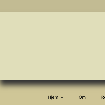
Gå
til
indholdet
Hjem
Om
R