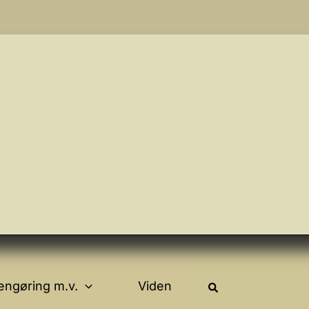
engøring m.v.
Viden
Søg