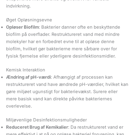
indvirkning.
Øget Opløsningsevne
Opløser Biofilm
: Bakterier danner ofte en beskyttende
biofilm på overflader. Restruktureret vand med mindre
molekyler har en forbedret evne til at opløse denne
biofilm, hvilket gør bakterierne mere sårbare over for
fysisk fjernelse eller yderligere desinfektionsmidler.
Kemisk Interaktion
Ændring af pH-værdi
: Afhængigt af processen kan
restruktureret vand have ændrede pH-værdier, hvilket kan
gøre miljøet ugunstigt for bakterievækst. Surere eller
mere basisk vand kan direkte påvirke bakteriernes
overlevelse.
Miljøvenlige Desinfektionsmuligheder
Reduceret Brug af Kemikalier
: Da restruktureret vand er
mere effektivt i at nå og opløse bakteriel forurening, kan