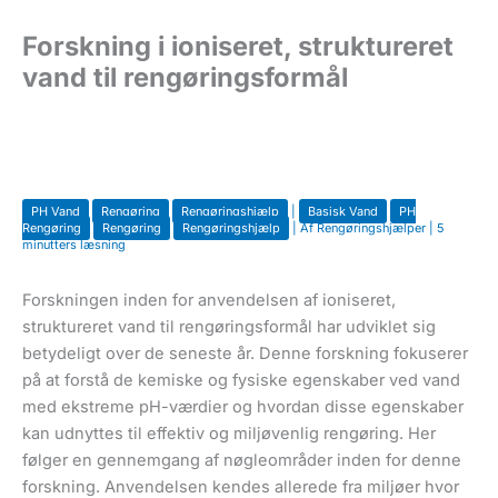
u
Forskning i ioniseret, struktureret
vand til rengøringsformål
PH Vand
Rengøring
Rengøringshjælp
|
Basisk Vand
PH
Rengøring
Rengøring
Rengøringshjælp
| Af
Rengøringshjælper
|
5
minutters læsning
Forskningen inden for anvendelsen af ioniseret,
struktureret vand til rengøringsformål har udviklet sig
betydeligt over de seneste år. Denne forskning fokuserer
på at forstå de kemiske og fysiske egenskaber ved vand
med ekstreme pH-værdier og hvordan disse egenskaber
kan udnyttes til effektiv og miljøvenlig rengøring. Her
følger en gennemgang af nøgleområder inden for denne
forskning. Anvendelsen kendes allerede fra miljøer hvor