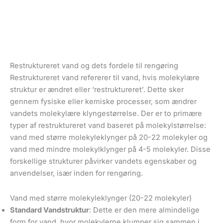
Restruktureret vand og dets fordele til rengøring
Restruktureret vand refererer til vand, hvis molekylære
struktur er ændret eller ‘restruktureret’. Dette sker
gennem fysiske eller kemiske processer, som ændrer
vandets molekylære klyngestørrelse. Der er to primære
typer af restruktureret vand baseret på molekylstørrelse:
vand med større molekyleklynger på 20-22 molekyler og
vand med mindre molekylklynger på 4-5 molekyler. Disse
forskellige strukturer påvirker vandets egenskaber og
anvendelser, især inden for rengøring.
Vand med større molekyleklynger (20-22 molekyler)
Standard Vandstruktur
: Dette er den mere almindelige
form for vand, hvor molekylerne klumper sig sammen i