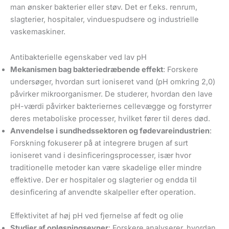
man ønsker bakterier eller støv. Det er f.eks. renrum,
slagterier, hospitaler, vinduespudsere og industrielle
vaskemaskiner.
Antibakterielle egenskaber ved lav pH
Mekanismen bag bakteriedræbende effekt
: Forskere
undersøger, hvordan surt ioniseret vand (pH omkring 2,0)
påvirker mikroorganismer. De studerer, hvordan den lave
pH-værdi påvirker bakteriernes cellevægge og forstyrrer
deres metaboliske processer, hvilket fører til deres død.
Anvendelse i sundhedssektoren og fødevareindustrien
:
Forskning fokuserer på at integrere brugen af surt
ioniseret vand i desinficeringsprocesser, især hvor
traditionelle metoder kan være skadelige eller mindre
effektive. Der er hospitaler og slagterier og endda til
desinficering af anvendte skalpeller efter operation.
Effektivitet af høj pH ved fjernelse af fedt og olie
Studier af opløsningsevner
: Forskere analyserer, hvordan