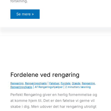
forskning.
F
Se mere »
o
r
s
k
n
i
n
g
i
i
o
n
i
s
e
r
e
Fordelene ved rengøring
t
,
s
Rengøring
,
Rengøringshjælp
|
Følelser
,
Fordele
,
Glæde
,
Rengøring
,
t
Rengøringshjælp
| Af
Rengøringshjælper
|
2 minutters læsning
r
u
Perfekt Rengøring giver en herlig fornemmelse og
k
at komme hjem til. Det er den følelse vi gerne vil
t
u
skabe i dig. Men udover det har rengøring utroligt
r