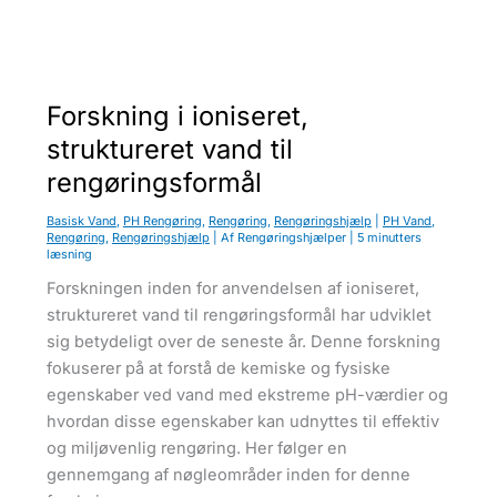
ø
v
s
u
g
e
p
Forskning i ioniseret,
å
b
struktureret vand til
a
d
rengøringsformål
e
v
æ
Basisk Vand
,
PH Rengøring
,
Rengøring
,
Rengøringshjælp
|
PH Vand
,
r
Rengøring
,
Rengøringshjælp
| Af
Rengøringshjælper
|
5 minutters
e
læsning
l
s
Forskningen inden for anvendelsen af ioniseret,
e
t
struktureret vand til rengøringsformål har udviklet
)
sig betydeligt over de seneste år. Denne forskning
fokuserer på at forstå de kemiske og fysiske
egenskaber ved vand med ekstreme pH-værdier og
hvordan disse egenskaber kan udnyttes til effektiv
og miljøvenlig rengøring. Her følger en
gennemgang af nøgleområder inden for denne