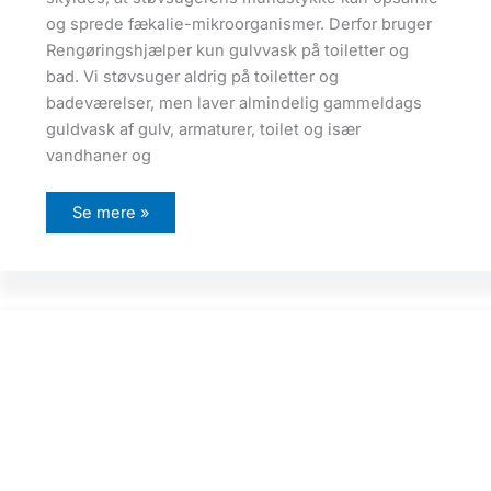
og sprede fækalie-mikroorganismer. Derfor bruger
Rengøringshjælper kun gulvvask på toiletter og
bad. Vi støvsuger aldrig på toiletter og
badeværelser, men laver almindelig gammeldags
guldvask af gulv, armaturer, toilet og især
vandhaner og
N
Se mere »
e
j
d
e
t
m
å
m
a
n
i
k
k
e
!
(
s
t