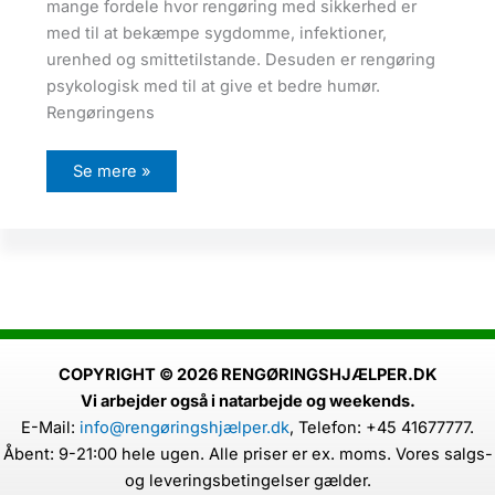
e
mange fordele hvor rengøring med sikkerhed er
r
e
med til at bekæmpe sygdomme, infektioner,
t
urenhed og smittetilstande. Desuden er rengøring
v
a
psykologisk med til at give et bedre humør.
n
d
Rengøringens
t
i
l
F
r
Se mere »
o
e
r
n
d
g
e
ø
l
r
e
i
n
n
e
g
v
s
e
f
d
o
r
r
e
m
COPYRIGHT © 2026 RENGØRINGSHJÆLPER.DK
n
å
Vi arbejder også i natarbejde og weekends.
g
l
ø
E-Mail:
info@rengøringshjælper.dk
,
Telefon: +45 41677777.
r
i
Åbent: 9-21:00 hele ugen. Alle priser er ex. moms. Vores salgs-
n
g
og leveringsbetingelser gælder.