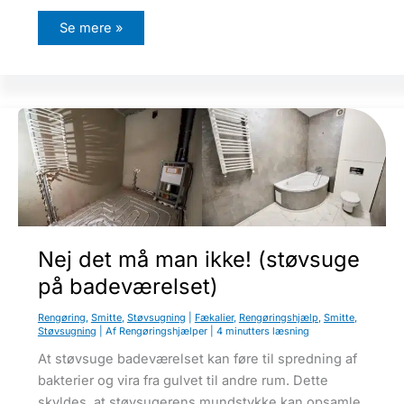
H
Se mere »
v
a
d
k
o
s
t
e
r
r
e
n
g
ø
r
i
n
Nej det må man ikke! (støvsuge
g
?
på badeværelset)
Rengøring
,
Smitte
,
Støvsugning
|
Fækalier
,
Rengøringshjælp
,
Smitte
,
Støvsugning
| Af
Rengøringshjælper
|
4 minutters læsning
At støvsuge badeværelset kan føre til spredning af
bakterier og vira fra gulvet til andre rum. Dette
skyldes, at støvsugerens mundstykke kan opsamle