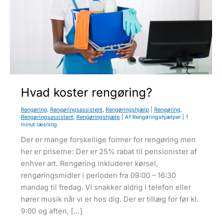
u
Hvad koster rengøring?
Rengøring
,
Rengøringsassistent
,
Rengøringshjælp
|
Rengøring
,
Rengøringsassistent
,
Rengøringshjælp
| Af
Rengøringshjælper
|
1
minut læsning
Der er mange forskellige former for rengøring men
her er priserne: Der er 25% rabat til pensionister af
enhver art. Rengøring inkluderer kørsel,
rengøringsmidler i perioden fra 09:00 – 16:30
mandag til fredag. Vi snakker aldrig i telefon eller
hører musik når vi er hos dig. Der er tillæg for før kl.
9:00 og aften, […]