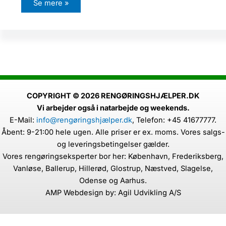
H
Se mere »
v
i
l
k
e
k
a
t
t
e
s
y
g
COPYRIGHT © 2026 RENGØRINGSHJÆLPER.DK
d
Vi arbejder også i natarbejde og weekends.
o
m
E-Mail:
info@rengøringshjælper.dk
,
Telefon: +45 41677777.
m
e
Åbent: 9-21:00 hele ugen. Alle priser er ex. moms. Vores salgs-
k
a
og leveringsbetingelser gælder.
n
Vores rengøringseksperter bor her: København, Frederiksberg,
k
o
Vanløse, Ballerup, Hillerød, Glostrup, Næstved, Slagelse,
m
m
Odense og Aarhus.
e
AMP Webdesign by: Agil Udvikling A/S
f
r
a
k
a