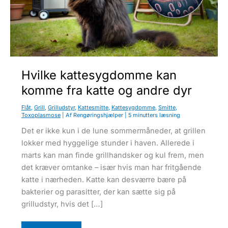
u
Hvilke kattesygdomme kan
komme fra katte og andre dyr
Flåt
,
Grill
,
Grilludstyr
,
Kattesmitte
,
Kattesygdomme
,
Smitte
,
Toxoplasmose
| Af
Rengøringshjælper
|
5 minutters læsning
Det er ikke kun i de lune sommermåneder, at grillen
lokker med hyggelige stunder i haven. Allerede i
marts kan man finde grillhandsker og kul frem, men
det kræver omtanke – især hvis man har fritgående
katte i nærheden. Katte kan desværre bære på
bakterier og parasitter, der kan sætte sig på
grilludstyr, hvis det […]